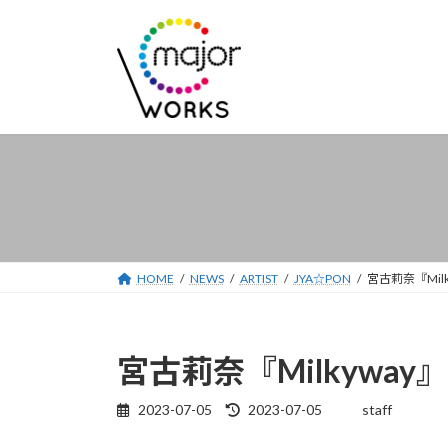
コ
ナ
ン
ビ
テ
ゲ
ン
ー
ツ
シ
へ
ョ
ス
ン
キ
に
ッ
移
プ
動
HOME
NEWS
ARTIST
JYA☆PON
宮古莉奈『Mil
宮古莉奈『Milkywa
2023-07-05
2023-07-05
staff
最
終