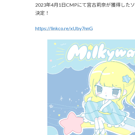
更
2023年4月1日CMPにて宮古莉奈が獲得したソロ
新
決定！
日
時
:
https://linkco.re/xUby7nnG