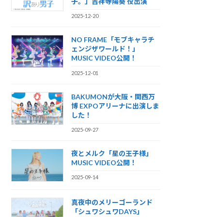
子。」吉祥寺陽葵 役出演
2025-12-20
NO FRAME「モブキャラチ
ェンジザワールド！」
MUSIC VIDEO公開！
2025-12-01
BAKUMONが大阪・関西万
博 EXPOアリーナに出演しま
した！
2025-09-27
夜とメルク「星の王子様」
MUSIC VIDEO公開！
2025-09-14
真夜中のメリーゴーランド
「シュワシュワDAYS」