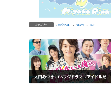
JYA☆PON
、
NEWS
、
TOP
カテゴリー
太田みづき：BSフジドラマ『アイドルだった俺が、配達員になった。』
2023-07-02