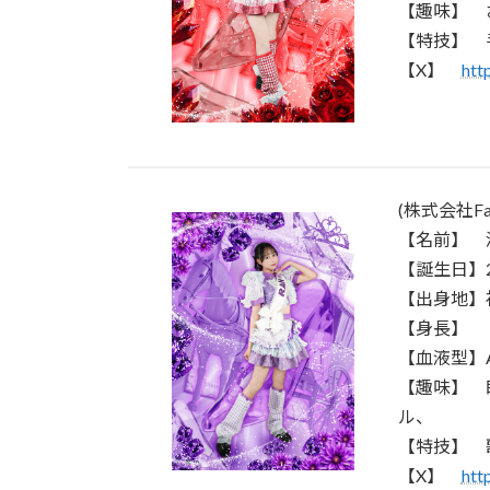
【趣味】 
【特技】 
【X】
htt
(株式会社Fa
【名前】 浅川
【誕生日】
【出身地】
【身長】 1
【血液型】
【趣味】 
ル、
【特技】 
【X】
htt