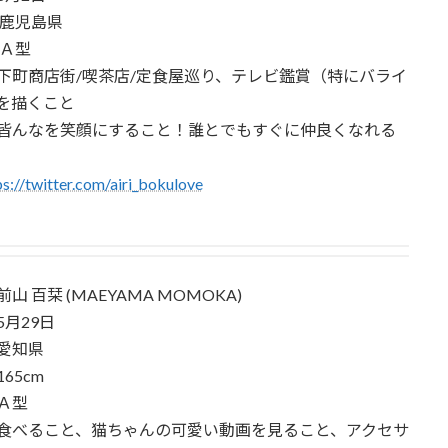
 鹿児島県
 Ａ型
下町商店街/喫茶店/定食屋巡り、テレビ鑑賞（特にバライ
を描くこと
皆んなを笑顔にすること！誰とでもすぐに仲良くなれる
ps://twitter.com/airi_bokulove
山 百栞 (MAEYAMA MOMOKA)
月29日
愛知県
65cm
Ａ型
食べること、猫ちゃんの可愛い動画を見ること、アクセサ