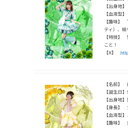
【出身地】
【血液型】
【趣味】 
ティ）、絵
【特技】 
こと！
【X】
htt
【名前】 前
【誕生日】5
【出身地】
【身長】 1
【血液型】
【趣味】 