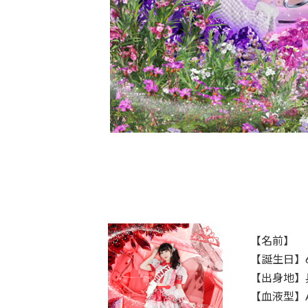
【名前】 一ノ
【誕生日】
【出身地】
【血液型】