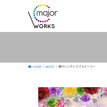
コ
ナ
ン
ビ
テ
ゲ
ン
ー
ツ
シ
へ
ョ
ス
ン
キ
に
ッ
移
プ
動
HOME
ARTIST
僕のシンデレラブストーリー