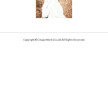
Copyright © CmajorWorksCo.,Ltd All Rights Reserved.