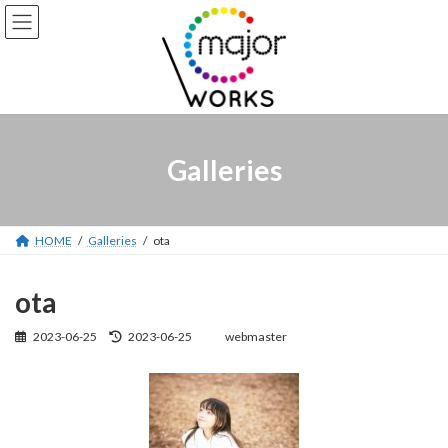
コ
ナ
ン
ビ
テ
ゲ
ン
ー
ツ
シ
へ
ョ
ス
ン
キ
に
Galleries
ッ
移
プ
動
HOME
Galleries
ota
ota
2023-06-25
2023-06-25
webmaster
最
終
更
新
日
時
: