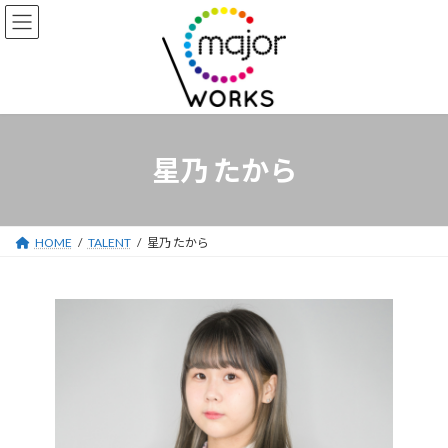
コ
ナ
ン
ビ
テ
ゲ
ン
ー
ツ
シ
へ
ョ
ス
ン
キ
に
星乃 たから
ッ
移
プ
動
HOME
TALENT
星乃 たから