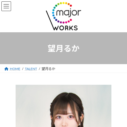
コ
ナ
ン
ビ
テ
ゲ
ン
ー
ツ
シ
へ
ョ
ス
ン
キ
に
望月るか
ッ
移
プ
動
HOME
TALENT
望月るか