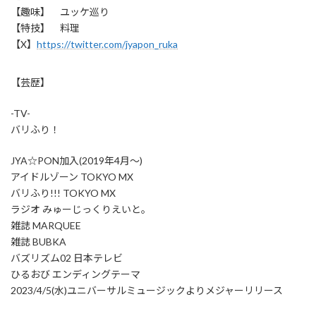
【趣味】 ユッケ巡り
【特技】 料理
【X】
https://twitter.com/jyapon_ruka
【芸歴】
-TV-
バリふり！
JYA☆PON加入(2019年4月～)
アイドルゾーン TOKYO MX
バリふり!!! TOKYO MX
ラジオ みゅーじっくりえいと。
雑誌 MARQUEE
雑誌 BUBKA
バズリズム02 日本テレビ
ひるおび エンディングテーマ
2023/4/5(水)ユニバーサルミュージックよりメジャーリリース