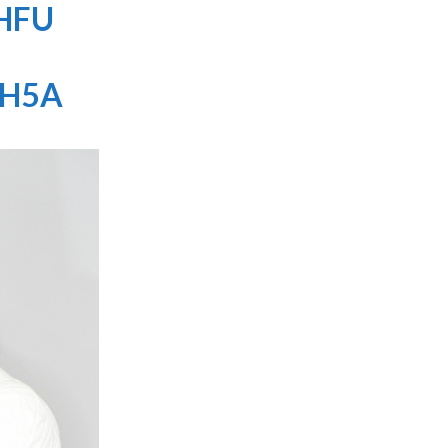
HFU
WH5A