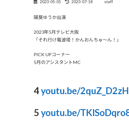
2023-05-01
2023-07-18
staff
最
終
更
陽葵ゆうか出演
新
日
時
2023年5月テレビ大阪
:
「それ行け電波塔！かんおんちゅ～ん！」
PICK UPコーナー
5月のアシスタントMC
4
youtu.be/2quZ_D2zH
5
youtu.be/TKlSoDqro