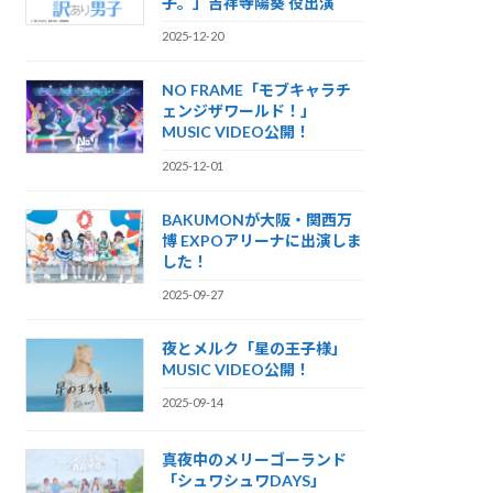
子。」吉祥寺陽葵 役出演
2025-12-20
NO FRAME「モブキャラチ
ェンジザワールド！」
MUSIC VIDEO公開！
2025-12-01
BAKUMONが大阪・関西万
博 EXPOアリーナに出演しま
した！
2025-09-27
夜とメルク「星の王子様」
MUSIC VIDEO公開！
2025-09-14
真夜中のメリーゴーランド
「シュワシュワDAYS」