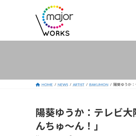
コ
ナ
ン
ビ
テ
ゲ
ン
ー
ツ
シ
へ
ョ
ス
ン
キ
に
ッ
移
プ
動
HOME
NEWS
ARTIST
BAKUMON
陽葵ゆうか：
陽葵ゆうか：テレビ大
んちゅ～ん！」