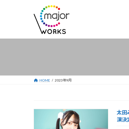
コ
ナ
ン
ビ
テ
ゲ
ン
ー
ツ
シ
へ
ョ
ス
ン
キ
に
ッ
移
プ
動
HOME
2023年9月
太田
演決