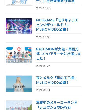
子。」吉祥寺陽葵 役出演
2025-12-20
NO FRAME「モブキャラチ
ェンジザワールド！」
MUSIC VIDEO公開！
2025-12-01
BAKUMONが大阪・関西万
博 EXPOアリーナに出演しま
した！
2025-09-27
夜とメルク「星の王子様」
MUSIC VIDEO公開！
2025-09-14
真夜中のメリーゴーランド
「シュワシュワDAYS」