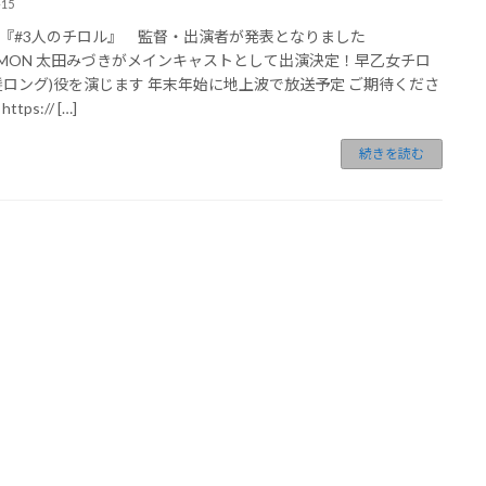
-15
『#3人のチロル』 監督・出演者が発表となりました
UMON 太田みづきがメインキャストとして出演決定！早乙女チロ
髪ロング)役を演じます 年末年始に地上波で放送予定 ご期待くださ
tps:// […]
続きを読む