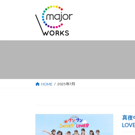
コ
ナ
ン
ビ
テ
ゲ
ン
ー
ツ
シ
へ
ョ
ス
ン
キ
に
ッ
移
プ
動
HOME
2025年7月
真夜
LOV