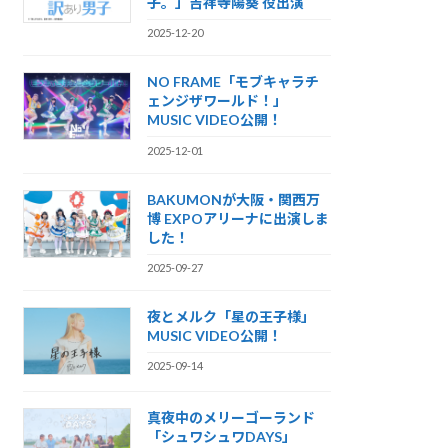
子。」吉祥寺陽葵 役出演
2025-12-20
NO FRAME「モブキャラチ
ェンジザワールド！」
MUSIC VIDEO公開！
2025-12-01
BAKUMONが大阪・関西万
博 EXPOアリーナに出演しま
した！
2025-09-27
夜とメルク「星の王子様」
MUSIC VIDEO公開！
2025-09-14
真夜中のメリーゴーランド
「シュワシュワDAYS」